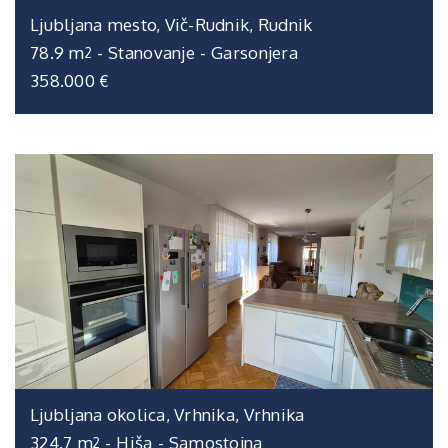
Ljubljana mesto, Vič-Rudnik, Rudnik
78.9 m
-
Stanovanje
-
Garsonjera
2
358.000 €
Ljubljana okolica, Vrhnika, Vrhnika
324.7 m
-
Hiša
-
Samostojna
2