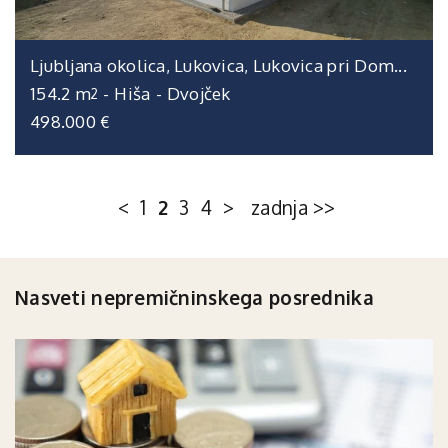
Ljubljana okolica, Lukovica, Lukovica pri Dom...
154.2 m
-
Hiša
-
Dvojček
2
498.000 €
<
1
2
3
4
>
zadnja >>
Nasveti nepremičninskega posrednika