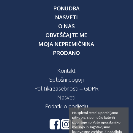
PONUDBA
NASVETI
O NAS
OBVEŠČAJTE ME
MOJA NEPREMIČNINA
PRODANO
Kontakt
Splošni pogoji
Politika zasebnosti – GDPR
Nasveti
Podatki o podjetju
Na spletni strani uporabljamo
piškotke, s pomočjo katerih
izboljšujemo Vašo uporabniško
izkušnjo in zagotavljamo
kakovostne vsebine. Z nadaljnjo