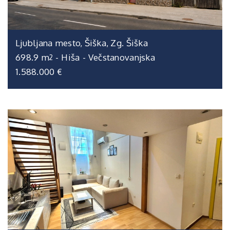
Ljubljana mesto, Šiška, Zg. Šiška
698.9 m
-
Hiša
-
Večstanovanjska
2
1.588.000 €