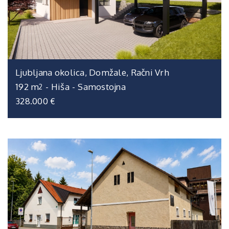
Ljubljana okolica, Domžale, Račni Vrh
192 m
-
Hiša
-
Samostojna
2
328.000 €