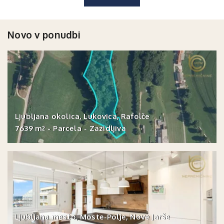
Novo v ponudbi
Ljubljana okolica, Lukovica, Rafolče
7639 m
-
Parcela
-
Zazidljiva
2
Ljubljana mesto, Moste-Polje, Nove Jarše