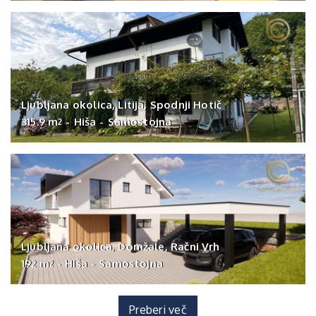
Ljubljana okolica, Litija, Spodnji Hotič
315.9 m
-
Hiša
-
Samostojna
2
Ljubljana okolica, Domžale, Račni Vrh
192 m
-
Hiša
-
Samostojna
2
Preberi več