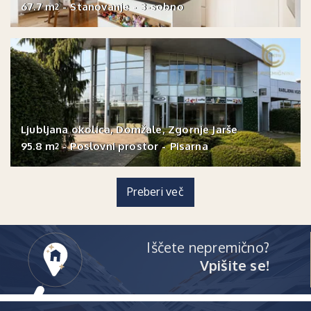
67.7 m
-
Stanovanje
-
3-sobno
2
Ljubljana okolica, Domžale, Zgornje Jarše
95.8 m
-
Poslovni prostor
-
Pisarna
2
Preberi več
Iščete nepremično?
Vpišite se!