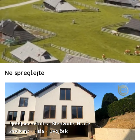
Ne spreglejte
Ljubljana okolica, Medvode, Hraše
249.9 m
-
Hiša
-
Dvojček
2