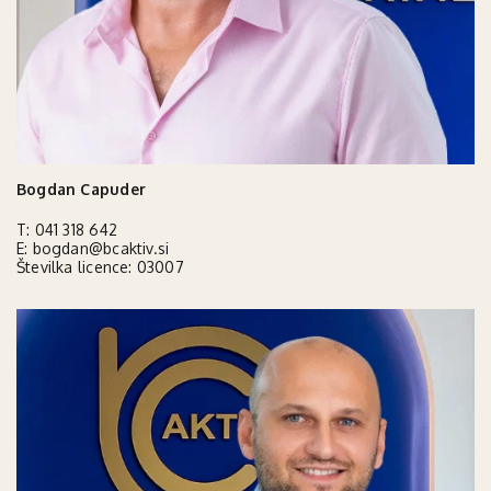
Bogdan Capuder
T:
041 318 642
E:
bogdan@bcaktiv.si
Številka licence: 03007