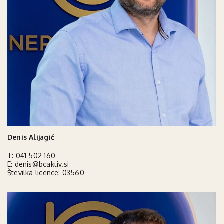
Denis Alijagić
T:
041 502 160
E:
denis@bcaktiv.si
Številka licence: 03560