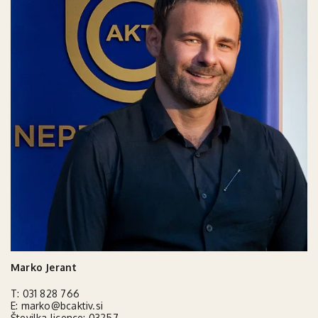
Marko Jerant
T:
031 828 766
E:
marko@bcaktiv.si
Številka licence: 03257