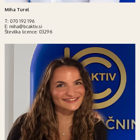
Miha Turel
T:
070 192 196
E:
miha@bcaktiv.si
Številka licence: 03296