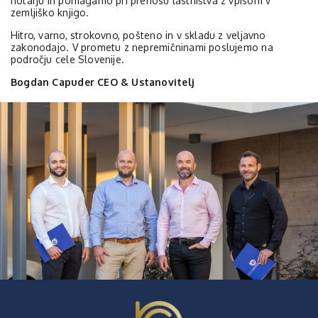
notarju in pomagamo pri prenosu lastništva z vpisom v
zemljiško knjigo.
Hitro, varno, strokovno, pošteno in v skladu z veljavno
zakonodajo. ​V prometu z nepremičninami poslujemo na
področju cele Slovenije.
Bogdan Capuder CEO & Ustanovitelj