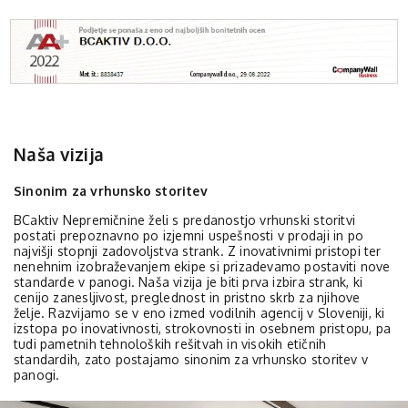
Naša vizija
Sinonim za vrhunsko storitev
BCaktiv Nepremičnine želi s predanostjo vrhunski storitvi
postati prepoznavno po izjemni uspešnosti v prodaji in po
najvišji stopnji zadovoljstva strank. Z inovativnimi pristopi ter
nenehnim izobraževanjem ekipe si prizadevamo postaviti nove
standarde v panogi. Naša vizija je biti prva izbira strank, ki
cenijo zanesljivost, preglednost in pristno skrb za njihove
želje. Razvijamo se v eno izmed vodilnih agencij v Sloveniji, ki
izstopa po inovativnosti, strokovnosti in osebnem pristopu, pa
tudi pametnih tehnoloških rešitvah in visokih etičnih
standardih, zato postajamo sinonim za vrhunsko storitev v
panogi.