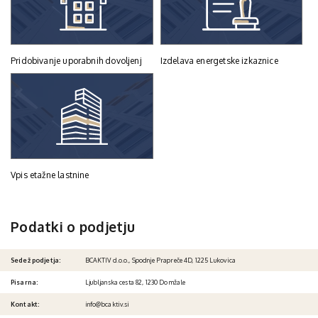
Pridobivanje uporabnih dovoljenj
Izdelava energetske izkaznice
Vpis etažne lastnine
Podatki o podjetju
Sedež podjetja:
BCAKTIV d.o.o., Spodnje Prapreče 4D, 1225 Lukovica
Pisarna:
Ljubljanska cesta 82, 1230 Domžale
Kontakt:
info@bcaktiv.si