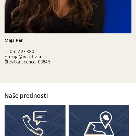
Maja Per
T:
051 297 380
E:
maja@bcaktiv.si
Številka licence: 03845
Naše prednosti