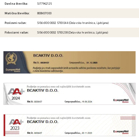
Davčna številka:
SI77962125
Matična številka:
8838437000
Poslovni račun:
SI56 6100 0002 5783 044 (Delavska hranilnica, Ljubljana)
Fiduciarni račun:
SI56 6100 0002 5783 238 (Delavska hranilnica, Ljubljana)