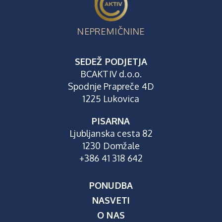
NEPREMIČNINE
SEDEŽ PODJETJA
BCAKTIV d.o.o.
Spodnje Prapreče 4D
1225 Lukovica
PISARNA
Ljubljanska cesta 82
1230 Domžale
+386 41 318 642
PONUDBA
NASVETI
O NAS