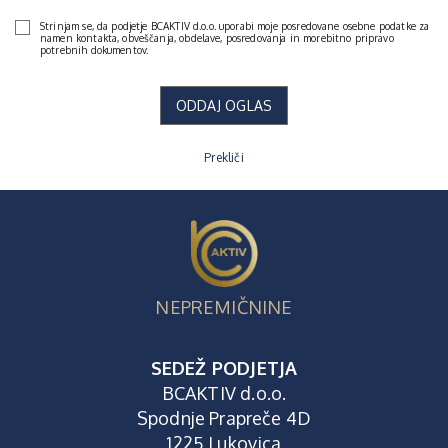
Strinjam se, da podjetje BCAKTIV d.o.o. uporabi moje posredovane osebne podatke za
namen kontakta, obveščanja, obdelave, posredovanja in morebitno pripravo
potrebnih dokumentov.
ODDAJ OGLAS
Prekliči
NEPREMIČNINE
SEDEŽ PODJETJA
BCAKTIV d.o.o.
Spodnje Prapreče 4D
1225 Lukovica