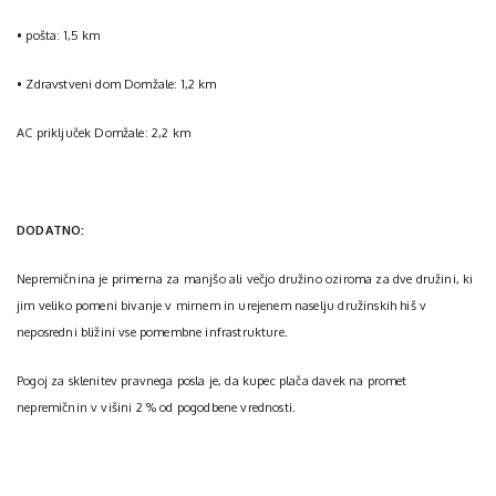
• pošta: 1,5 km
• Zdravstveni dom Domžale: 1,2 km
AC priključek Domžale: 2,2 km
DODATNO:
Nepremičnina je primerna za manjšo ali večjo družino oziroma za dve družini, ki
jim veliko pomeni bivanje v mirnem in urejenem naselju družinskih hiš v
neposredni bližini vse pomembne infrastrukture.
Pogoj za sklenitev pravnega posla je, da kupec plača davek na promet
nepremičnin v višini 2 % od pogodbene vrednosti.