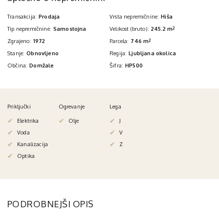
Transakcija:
Prodaja
Vrsta nepremičnine:
Hiša
Tip nepremičnine:
Samostojna
Velikost (bruto):
245.2 m
2
Zgrajeno:
1972
Parcela:
746 m
2
Stanje:
Obnovljeno
Regija:
Ljubljana okolica
Občina:
Domžale
Šifra:
HP500
Priključki
Ogrevanje
Lega
Elektrika
Olje
J
Voda
V
Kanalizacija
Z
Optika
PODROBNEJŠI OPIS