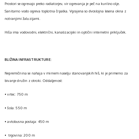
Prostori se ogrevajo preko radiatorjev, vir ogrevanja je peč na kurilno olje.
Sanitarno vodo ogreva toplotna črpalka. Vgrajena so dvoslojna lesena okna z
notranjimi žaluzijami.
Hiša ima vodovodni, električni, kanalizacijski in optični internetni priključek.
BLIŽINA INFRASTRUKTURE:
Nepremičnina se nahaja v mirnem naselju stanovanjskih hiš, ki je primerno za
bivanje družin z otroki. Oddaljenost:
• vrtec: 750 m
• šola: 550 m
• avtobusna postaja: 450 m
• trgovina: 200 m