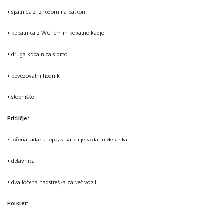
• spalnica z izhodom na balkon
• kopalnica z WC-jem in kopalno kadjo
• druga kopalnica s prho
• povezovalni hodnik
• stopnišče
Pritličje:
• ločena zidana lopa, v kateri je voda in elektrika
• delavnica
• dva ločena nadstreška za več vozil
Polklet: