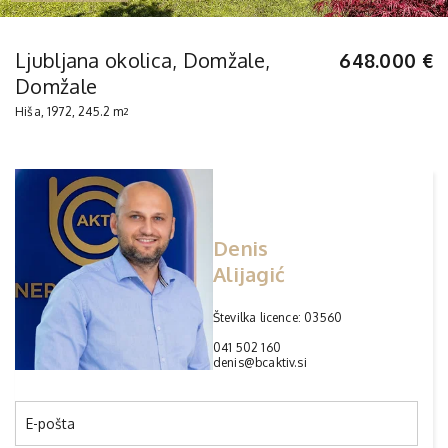
Ljubljana okolica, Domžale,
648.000 €
Domžale
Hiša, 1972, 245.2 m
2
Denis
Alijagić
Številka licence: 03560
041 502 160
denis@bcaktiv.si