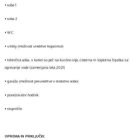
• soba 1
• soba 2
• WC
• utility (možnost ureditve kopalnice)
• tehnična soba, v kateri so peč na kurilno olje, cisterna in toplotna črpalka za
ogrevanje vode (zamenjana leta 2021)
• garaža (možnost preureditve v dodatno sobo)
• povezovalni hodnik
• stopnišče
OPREMA IN PRIKLJUČKI: