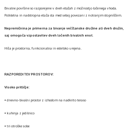
Bivalne površine so razporejene v dveh etažah z možnostjo ločenega vhoda.
Polkletna in nadstropna etaža sta med seboj povezani z notranjim stopniščem.
Nepremičnina je primerna za bivanje veččlanske družine ali dveh družin,
saj omogoča
vzpostavitev dveh ločenih bivalnih enot.
Hiša je prostorna, funkcionalna in estetsko urejena.
RAZPOREDITEV PROSTOROV:
Visoko pritličje:
• dnevno-bivalni prostor z izhodom na nadkrito teraso
• kuhinja z jedilnico
• tri otroške sobe