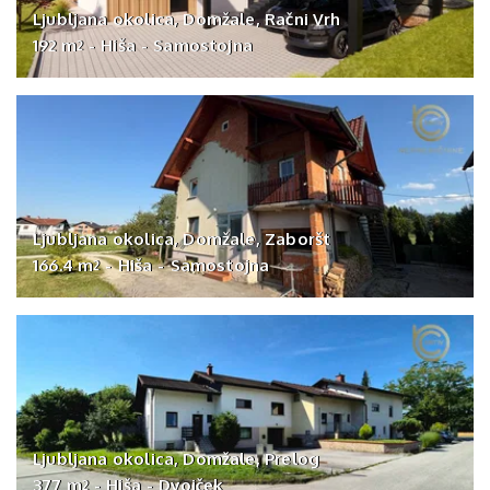
Ljubljana okolica, Domžale, Račni Vrh
192 m
-
Hiša
-
Samostojna
2
Ljubljana okolica, Domžale, Zaboršt
166.4 m
-
Hiša
-
Samostojna
2
Ljubljana okolica, Domžale, Prelog
377 m
-
Hiša
-
Dvojček
2