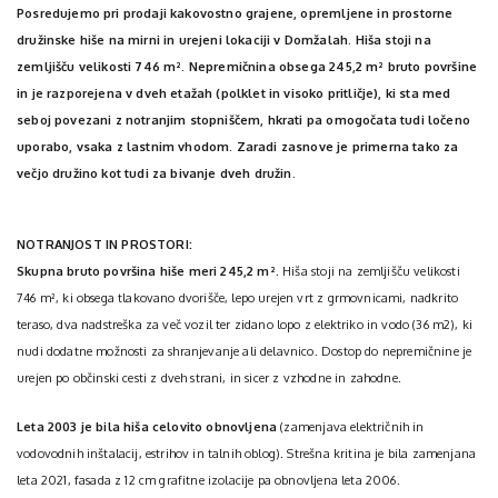
Posredujemo pri prodaji kakovostno grajene, opremljene in prostorne
družinske hiše na mirni in urejeni lokaciji v Domžalah. Hiša stoji na
zemljišču velikosti 746 m². Nepremičnina obsega 245,2 m² bruto površine
in je razporejena v dveh etažah (polklet in visoko pritličje), ki sta med
seboj povezani z notranjim stopniščem, hkrati pa omogočata tudi ločeno
uporabo, vsaka z lastnim vhodom. Zaradi zasnove je primerna tako za
večjo družino kot tudi za bivanje dveh družin.
NOTRANJOST IN PROSTORI:
Skupna bruto površina hiše meri 245,2 m²
. Hiša stoji na zemljišču velikosti
746 m², ki obsega tlakovano dvorišče, lepo urejen vrt z grmovnicami, nadkrito
teraso, dva nadstreška za več vozil ter zidano lopo z elektriko in vodo (36 m2), ki
nudi dodatne možnosti za shranjevanje ali delavnico. Dostop do nepremičnine je
urejen po občinski cesti z dveh strani, in sicer z vzhodne in zahodne.
Leta 2003 je bila hiša celovito obnovljena
(zamenjava električnih in
vodovodnih inštalacij, estrihov in talnih oblog). Strešna kritina je bila zamenjana
leta 2021, fasada z 12 cm grafitne izolacije pa obnovljena leta 2006.