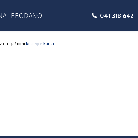
041 318 642
NA
PRODANO
 z drugačnimi
kriteriji iskanja.
Prodajate
nepremično?
Naročite
brezplačni
posvet!