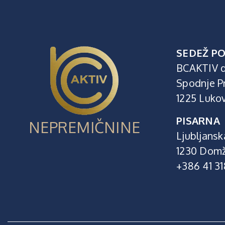
SEDEŽ PO
BCAKTIV d
Spodnje P
1225 Luko
PISARNA
NEPREMIČNINE
Ljubljansk
1230 Domž
+386 41 3