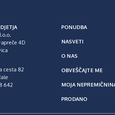
DJETJA
PONUDBA
.o.o.
NASVETI
rapreče 4D
vica
O NAS
a cesta 82
OBVEŠČAJTE ME
ale
MOJA NEPREMIČNIN
18 642
PRODANO